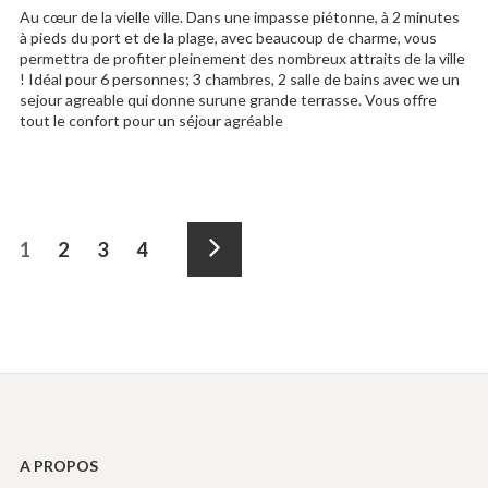
Au cœur de la vielle ville. Dans une impasse piétonne, à 2 minutes
à pieds du port et de la plage, avec beaucoup de charme, vous
permettra de profiter pleinement des nombreux attraits de la ville
! Idéal pour 6 personnes; 3 chambres, 2 salle de bains avec we un
sejour agreable qui donne surune grande terrasse. Vous offre
tout le confort pour un séjour agréable
Navigation
Page
1
Page
2
Page
3
Page
4
des
Suivant
articles
A PROPOS