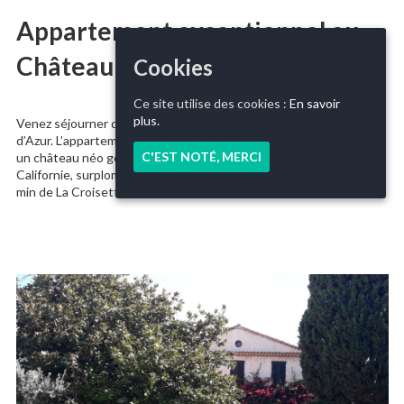
Appartement exceptionnel au
Château Scott
Cookies
Ce site utilise des cookies :
En savoir
plus.
Venez séjourner dans un appartement exceptionnel de la Côte
d’Azur. L’appartement se trouve dans le mythique Château Scott,
C'EST NOTÉ, MERCI
un château néo gothique du fin XIXème, niché sur la colline de La
Californie, surplombant la mer. Un véritable rêve de millionaire à 10
min de La Croisette.