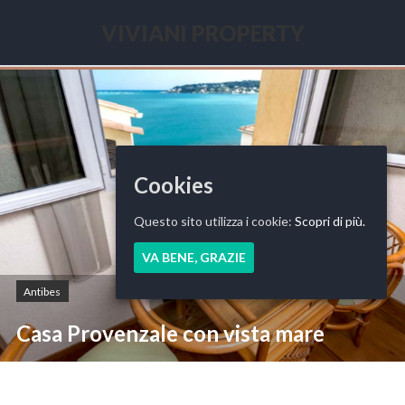
Skip
to
VIVIANI PROPERTY
content
Seasonal
renting
French
Riviera
Cookies
Questo sito utilizza i cookie:
Scopri di più.
VA BENE, GRAZIE
Antibes
Casa Provenzale con vista mare