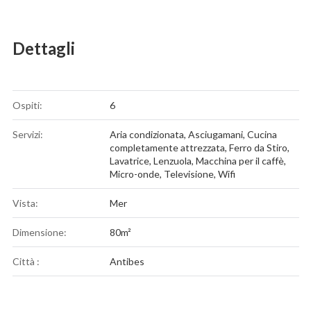
Dettagli
Ospiti:
6
Servizi:
Aria condizionata
,
Asciugamani
,
Cucina
completamente attrezzata
,
Ferro da Stiro
,
Lavatrice
,
Lenzuola
,
Macchina per il caffè
,
Micro-onde
,
Televisione
,
Wifi
Vista:
Mer
Dimensione:
80m²
Città :
Antibes