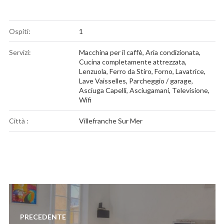
Ospiti:
1
Servizi:
Macchina per il caffè
,
Aria condizionata
,
Cucina completamente attrezzata
,
Lenzuola
,
Ferro da Stiro
,
Forno
,
Lavatrice
,
Lave Vaisselles
,
Parcheggio / garage
,
Asciuga Capelli
,
Asciugamani
,
Televisione
,
Wifi
Città :
Villefranche Sur Mer
Navigazione
articoli
PRECEDENTE