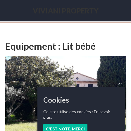
Skip
to
VIVIANI PROPERTY
content
Seasonal
renting
French
Riviera
Equipement :
Lit bébé
Cookies
Ce site utilise des cookies :
En savoir
plus.
C'EST NOTÉ, MERCI