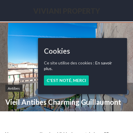
Skip
to
VIVIANI PROPERTY
content
Seasonal
renting
French
Riviera
Cookies
Ce site utilise des cookies :
En savoir
plus.
C'EST NOTÉ, MERCI
Antibes
Vieil Antibes Charming Guillaumont