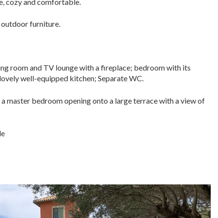
ure, cozy and comfortable.
outdoor furniture.
ning room and TV lounge with a fireplace; bedroom with its
lovely well-equipped kitchen; Separate WC.
s a master bedroom opening onto a large terrace with a view of
le