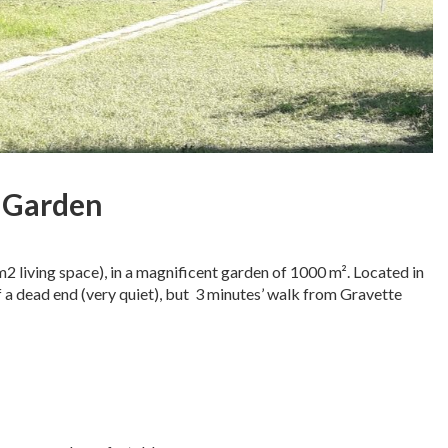
h Garden
0 m2 living space), in a magnificent garden of 1000 m². Located in
f a dead end (very quiet), but 3 minutes’ walk from Gravette